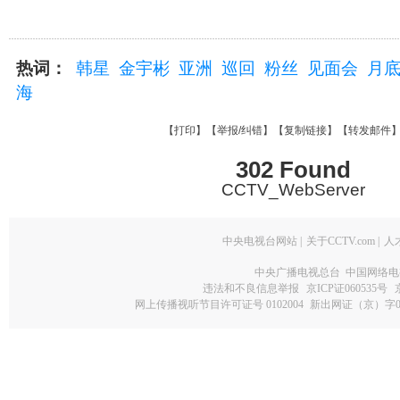
热词：
韩星
金宇彬
亚洲
巡回
粉丝
见面会
月
海
【
打印
】【
举报/纠错
】【
复制链接
】【
转发邮件
302 Found
CCTV_WebServer
中央电视台网站
|
关于CCTV.com
|
人
中央广播电视总台 中国网络电
违法和不良信息举报
京ICP证060535号
网上传播视听节目许可证号 0102004
新出网证（京）字0