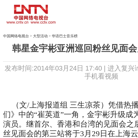
中国网络电视台
>
大型活动
>
华语巴士音乐榜
韩星金宇彬亚洲巡回粉丝见面会
发布时间:2014年03月24日 17:40 |
进入复兴
手机看视频
（文
/
上海报道组 三生凉茶）凭借热
们》中的
“
崔英道
”
一角，金宇彬升级成
演员。继首尔、香港和台湾的见面会之
丝见面会的第三站将于
3
月
29
日在上海