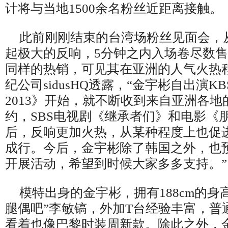
计将与当地
1500
余名粉丝近距离接触。
此前刚刚结束的台湾场粉丝见面会，
起极大的反响，
5
分钟之内入场卷尽数售
同样的热销，可见其在亚洲的人气火热
纪公司
sidusHQ
透露，
“
金宇彬自出演
KB
2013
》开始，就不断收到来自亚洲各地
约，
SBS
电视剧《继承者们》和电影《
后，反响更加火热，从某种程度上也促
成行。今后，金宇彬除了韩国之外，也
开展活动，希望到时候大家多多支持。
”
模特出身的金宇彬，拥有
188cm
的身
腿偶吧
”
李敏镐，外加
T
台经验丰富，普
看着也像巴黎时装周新款。除此之外，