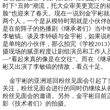
时下
“
丑帅
”
潮流，托大众审美更宽泛的
脸
”
也迎来了春天。现在一说到金宇彬就
两个人，一个是从模特时期就是小伙伴
是在前阵子的热播剧《继承者们》当中
李敏镐。谈及李钟硕与金宇彬，如果说
是单纯的小伙伴，那么拍完《学校
2013
摄现场的腻歪程度让剧组演员和工作人
—“
看起来真的像是在交往
”
。而在《继
彬又出演了李敏镐的情敌，看点十足。
金宇彬的亚洲巡回粉丝见面会引起了
关注，粉丝见面会进行的同时仍继续从
粉丝见面会的邀请。另外，金宇彬目前
影《技术者们》的拍摄。